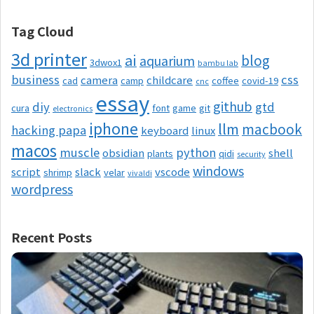
Tag Cloud
3d printer
ai
blog
aquarium
3dwox1
bambu lab
business
css
camera
childcare
cad
camp
coffee
covid-19
cnc
essay
github
diy
gtd
cura
font
game
git
electronics
iphone
llm
macbook
hacking papa
keyboard
linux
macos
muscle
python
obsidian
shell
plants
qidi
security
windows
script
slack
vscode
shrimp
velar
vivaldi
wordpress
Recent Posts