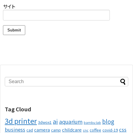
サイト
Tag Cloud
3d printer
ai
blog
aquarium
3dwox1
bambu lab
business
css
camera
childcare
cad
camp
coffee
covid-19
cnc