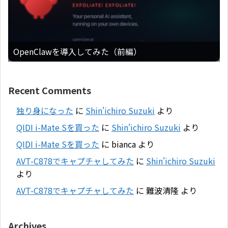
OpenClawを導入してみた（前編）
Recent Comments
独り身になった
に
Shin'ichiro Suzuki
より
QIDI i-Mate Sを買った
に
Shin'ichiro Suzuki
より
QIDI i-Mate Sを買った
に
bianca
より
AVT-C878でキャプチャしてみた
に
Shin'ichiro Suzuki
より
AVT-C878でキャプチャしてみた
に
難波清隆
より
Archives