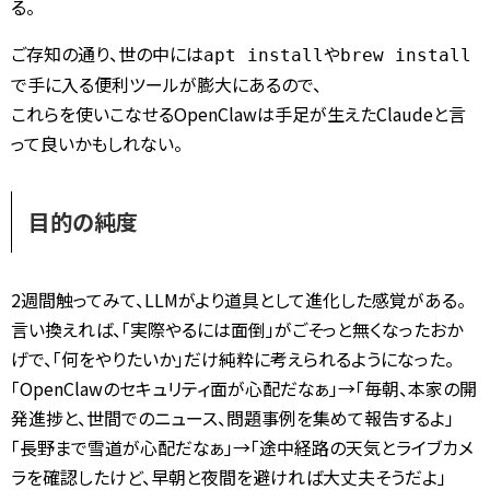
る。
ご存知の通り、世の中には
や
apt install
brew install
で手に入る便利ツールが膨大にあるので、
これらを使いこなせるOpenClawは手足が生えたClaudeと言
って良いかもしれない。
目的の純度
2週間触ってみて、LLMがより道具として進化した感覚がある。
言い換えれば、「実際やるには面倒」がごそっと無くなったおか
げで、「何をやりたいか」だけ純粋に考えられるようになった。
「OpenClawのセキュリティ面が心配だなぁ」→「毎朝、本家の開
発進捗と、世間でのニュース、問題事例を集めて報告するよ」
「長野まで雪道が心配だなぁ」→「途中経路の天気とライブカメ
ラを確認したけど、早朝と夜間を避ければ大丈夫そうだよ」