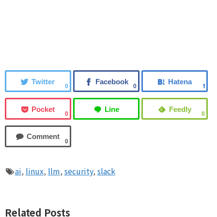
0
0
0
0
0
ai
,
linux
,
llm
,
security
,
slack
Related Posts