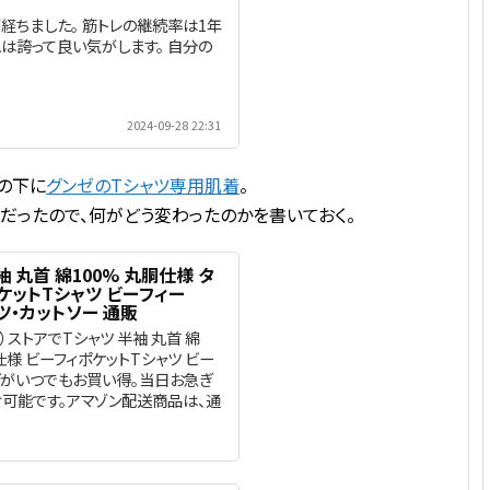
経ちました。 筋トレの継続率は1年
は誇って良い気がします。 自分の
2024-09-28 22:31
その下に
グンゼのTシャツ専用肌着
。
だったので、何がどう変わったのかを書いておく。
半袖 丸首 綿100% 丸胴仕様 タ
ケットTシャツ ビーフィー
シャツ・カットソー 通販
）ストアでTシャツ 半袖 丸首 綿
仕様 ビーフィポケットTシャツ ビー
Mなどがいつでもお買い得。当日お急ぎ
可能です。アマゾン配送商品は、通