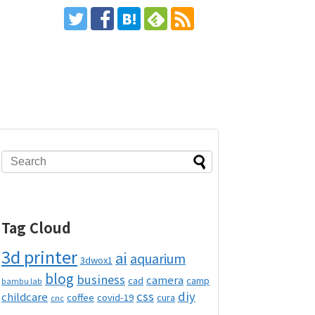
Tag Cloud
3d printer
ai
aquarium
3dwox1
blog
business
camera
cad
camp
bambu lab
css
diy
childcare
coffee
covid-19
cura
cnc