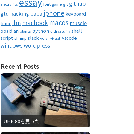
essay
github
font
game
git
electronics
iphone
gtd
hacking papa
keyboard
macos
llm
macbook
muscle
linux
python
obsidian
shell
plants
qidi
security
script
slack
vscode
shrimp
velar
vivaldi
windows
wordpress
Recent Posts
UHK 80を買った