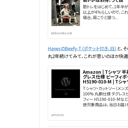
筋トレをはじめて、1年半が
以上が4％らしいので、これ
場合、肩こりと寝つ...
bellonieta.net
HanesのBeefy-T（ポケット付き、白）
と、
丸2年続けてみて、これが思いのほか快適
Amazon | Tシャツ 
グレス仕様 ビーフィポ
H5190-010-M | T
Tシャツ・カットソー（メンズ
100% 丸胴仕様 タグレス
フィー H5190-010-
便対象商品は、当日お届け
常配送無料（一部除く）。
amzn.to