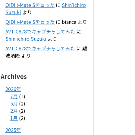
QIDI i-Mate Sを買った
に
Shin'ichiro
Suzuki
より
QIDI i-Mate Sを買った
に
bianca
より
AVT-C878でキャプチャしてみた
に
Shin'ichiro Suzuki
より
AVT-C878でキャプチャしてみた
に
難
波清隆
より
Archives
2026年
7月
(1)
5月
(2)
2月
(2)
1月
(2)
2025年